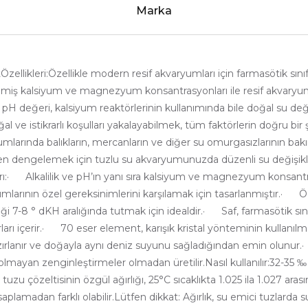
Marka
ellikleri:Özellikle modern resif akvaryumları için farmasötik sı
miş kalsiyum ve magnezyum konsantrasyonları ile resif akvaryuml
değeri, kalsiyum reaktörlerinin kullanımında bile doğal su değerler
ve istikrarlı koşulları yakalayabilmek, tüm faktörlerin doğru bir 
rında balıkların, mercanların ve diğer su omurgasızlarının bakım
en dengelemek için tuzlu su akvaryumunuzda düzenli su değişikli
arı:· Alkalilik ve pH’ın yanı sıra kalsiyum ve magnezyum konsan
larının özel gereksinimlerini karşılamak için tasarlanmıştır.· Öz
liği 7-8 ° dKH aralığında tutmak için idealdir.· Saf, farmasötik s
rı içerir.· 70 eser element, karışık kristal yönteminin kullan
azırlanır ve doğayla aynı deniz suyunu sağladığından emin olunur.
lmayan zenginleştirmeler olmadan üretilir.Nasıl kullanılır:32-35 ‰ 
özeltisinin özgül ağırlığı, 25°C sıcaklıkta 1.025 ila 1.027 arasın
esaplamadan farklı olabilir.Lütfen dikkat: Ağırlık, su emici tuzlar