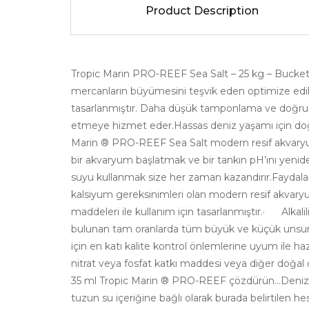
Product Description
Tropic Marin PRO-REEF Sea Salt – 25 kg – BucketÖz
mercanların büyümesini teşvik eden optimize edil
tasarlanmıştır. Daha düşük tamponlama ve doğru pH 
etmeye hizmet eder.Hassas deniz yaşamı için doğal 
Marin ® PRO-REEF Sea Salt modern resif akvaryumla
bir akvaryum başlatmak ve bir tankın pH’ını yenid
suyu kullanmak size her zaman kazandırır.Faydal
kalsiyum gereksinimleri olan modern resif akvaryum
maddeleri ile kullanım için tasarlanmıştır.· Alkali
bulunan tam oranlarda tüm büyük ve küçük unsurla
için en katı kalite kontrol önlemlerine uyum ile h
nitrat veya fosfat katkı maddesi veya diğer doğal o
35 ml Tropic Marin ® PRO-REEF çözdürün…Deniz tuzu ç
tuzun su içeriğine bağlı olarak burada belirtilen h