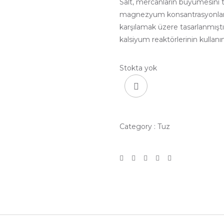
Salt, mercanların büyümesini 
magnezyum konsantrasyonları i
karşılamak üzere tasarlanmış
kalsiyum reaktörlerinin kullanı
Stokta yok
Category :
Tuz