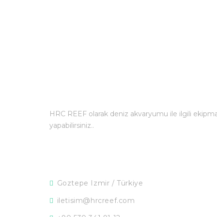
HRC REEF
HRC REEF olarak deniz akvaryumu ile ilgili ekipmanl
yapabilirsiniz..
İletişim
Goztepe Izmir / Türkiye
iletisim@hrcreef.com