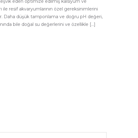
teşvik eden optimize edilmiş kalsiyum ve
le resif akvaryumlarının özel gereksinimlerini
tır. Daha düşük tamponlama ve doğru pH değeri,
mında bile doğal su değerlerini ve özellikle […]