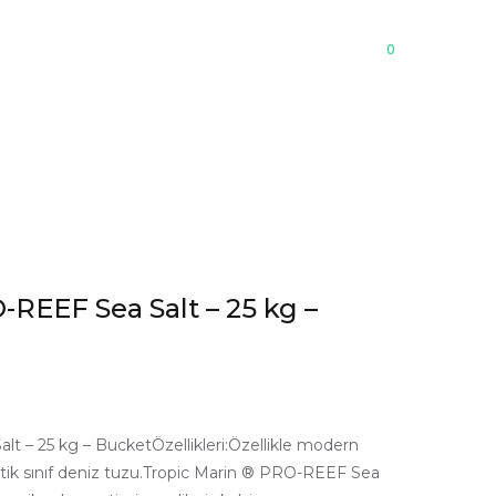
0
Üye Giriş
Kayıt Ol
-REEF Sea Salt – 25 kg –
t – 25 kg – BucketÖzellikleri:Özellikle modern
sötik sınıf deniz tuzu.Tropic Marin ® PRO-REEF Sea