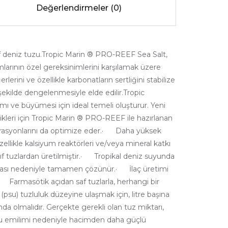
Değerlendirmeler (0)
nıf deniz tuzu.Tropic Marin ® PRO-REEF Sea Salt,
arının özel gereksinimlerini karşılamak üzere
ini ve özellikle karbonatların sertliğini stabilize
şekilde dengelenmesiyle elde edilir.Tropic
ı ve büyümesi için ideal temeli oluşturur. Yeni
kleri için Tropic Marin ® PRO-REEF ile hazırlanan
trasyonlarını da optimize eder.· Daha yüksek
ellikle kalsiyum reaktörleri ve/veya mineral katkı
ınıf tuzlardan üretilmiştir.· Tropikal deniz suyunda
ılması nedeniyle tamamen çözünür.· İlaç üretimi
· Farmasötik açıdan saf tuzlarla, herhangi bir
(psu) tuzluluk düzeyine ulaşmak için, litre başına
da olmalıdır. Gerçekte gerekli olan tuz miktarı,
da su emilimi nedeniyle hacimden daha güçlü