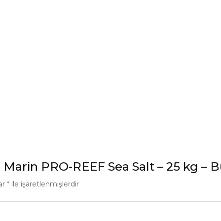
ic Marin PRO-REEF Sea Salt – 25 kg – 
lar
*
ile işaretlenmişlerdir