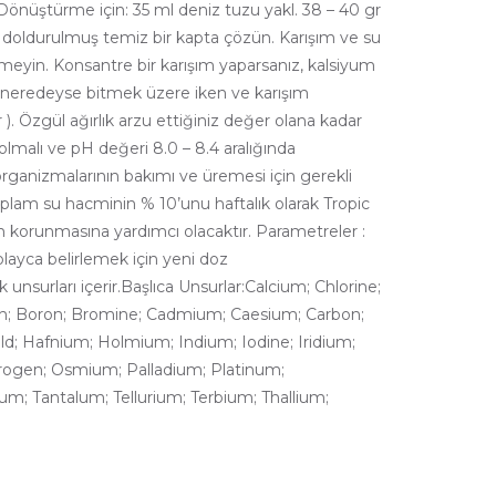
.Dönüştürme için: 35 ml deniz tuzu yakl. 38 – 40 gr
a doldurulmuş temiz bir kapta çözün. Karışım ve su
etmeyin. Konsantre bir karışım yaparsanız, kalsiyum
a neredeyse bitmek üzere iken ve karışım
). Özgül ağırlık arzu ettiğiniz değer olana kadar
olmalı ve pH değeri 8.0 – 8.4 aralığında
organizmalarının bakımı ve üremesi için gerekli
Toplam su hacminin % 10’unu haftalık olarak Tropic
n korunmasına yardımcı olacaktır. Parametreler :
layca belirlemek için yeni doz
surları içerir.Başlıca Unsurlar:Calcium; Chlorine;
th; Boron; Bromine; Cadmium; Caesium; Carbon;
d; Hafnium; Holmium; Indium; Iodine; Iridium;
rogen; Osmium; Palladium; Platinum;
; Tantalum; Tellurium; Terbium; Thallium;