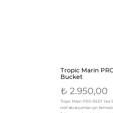
Ana Sayfa
Hakkımızda
Faydalı Yazılar
Mağaza
İletişim
Tropic Marin PRO
Bucket
₺
2.950,00
Tropic Marin PRO-REEF Sea Sal
resif akvaryumları için farma