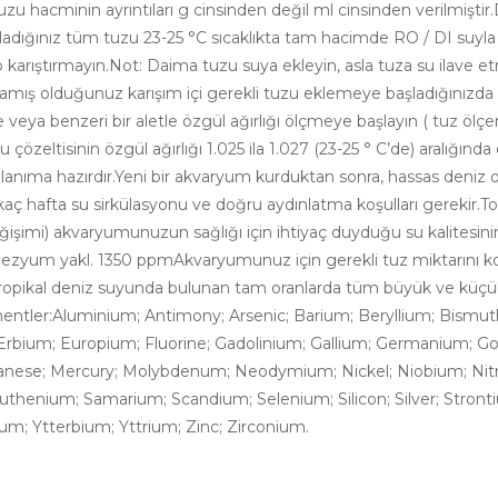
zu hacminin ayrıntıları g cinsinden değil ml cinsinden verilmiştir
ırladığınız tüm tuzu 23-25 °C sıcaklıkta tam hacimde RO / DI suyl
up karıştırmayın.Not: Daima tuzu suya ekleyin, asla tuza su ilave 
rlamış olduğunuz karışım içi gerekli tuzu eklemeye başladığınızd
ya benzeri bir aletle özgül ağırlığı ölçmeye başlayın ( tuz ölçer 
eltisinin özgül ağırlığı 1.025 ila 1.027 (23-25 ° C’de) aralığında 
llanıma hazırdır.Yeni bir akvaryum kurduktan sonra, hassas deniz 
irkaç hafta su sirkülasyonu ve doğru aydınlatma koşulları gerekir.
ğişimi) akvaryumunuzun sağlığı için ihtiyaç duyduğu su kalitesini
nezyum yakl. 1350 ppmAkvaryumunuz için gerekli tuz miktarını ko
ropikal deniz suyunda bulunan tam oranlarda tüm büyük ve küçük un
entler:Aluminium; Antimony; Arsenic; Barium; Beryllium; Bismu
rbium; Europium; Fluorine; Gadolinium; Gallium; Germanium; Gol
anese; Mercury; Molybdenum; Neodymium; Nickel; Niobium; Nit
nium; Samarium; Scandium; Selenium; Silicon; Silver; Strontium
um; Ytterbium; Yttrium; Zinc; Zirconium.