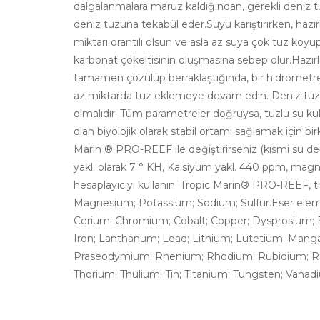
dalgalanmalara maruz kaldığından, gerekli deniz tu
deniz tuzuna tekabül eder.Suyu karıştırırken, haz
miktarı orantılı olsun ve asla az suya çok tuz koy
karbonat çökeltisinin oluşmasına sebep olur.Hazı
tamamen çözülüp berraklaştığında, bir hidrometre ve
az miktarda tuz eklemeye devam edin. Deniz tuzu çöz
olmalıdır. Tüm parametreler doğruysa, tuzlu su ku
olan biyolojik olarak stabil ortamı sağlamak için b
Marin ® PRO-REEF ile değiştirirseniz (kısmi su de
yakl. olarak 7 ° KH, Kalsiyum yakl. 440 ppm, mag
hesaplayıcıyı kullanın .Tropic Marin® PRO-REEF, t
Magnesium; Potassium; Sodium; Sulfur.Eser elem
Cerium; Chromium; Cobalt; Copper; Dysprosium; E
Iron; Lanthanum; Lead; Lithium; Lutetium; Mang
Praseodymium; Rhenium; Rhodium; Rubidium; Ruthe
Thorium; Thulium; Tin; Titanium; Tungsten; Vanadi